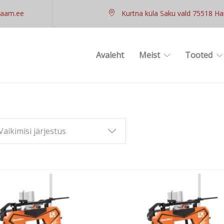
raam.ee
Kurtna küla Saku vald 75518 H
Avaleht
Meist
Tooted
Vaikimisi järjestus