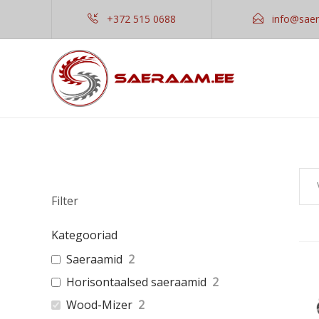
+372 515 0688
info@sae
Filter
Kategooriad
Saeraamid
2
Horisontaalsed saeraamid
2
Wood-Mizer
2