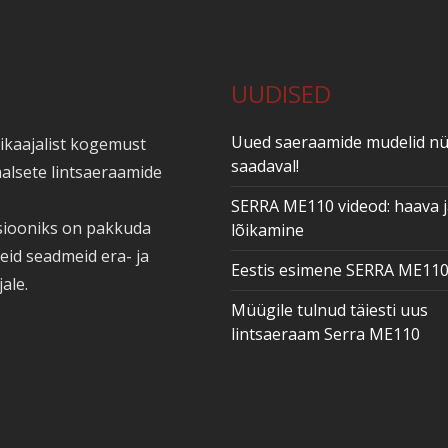
UUDISED
Uued saeraamide mudelid n
kaajalist kogemust
saadaval!
alsete lintsaeraamide
SERRA ME110 videod: haava 
siooniks on pakkuda
lõikamine
seid seadmeid era- ja
Eestis esimene SERRA ME11
ale.
Müügile tulnud täiesti uus
lintsaeraam Serra ME110