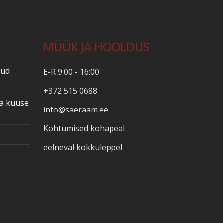
MÜÜK JA HOOLDUS
üüd
E-R 9:00 - 16:00
+372 515 0688
ja kuuse
info@saeraam.ee
Kohtumised kohapeal
0
eelneval kokkuleppel