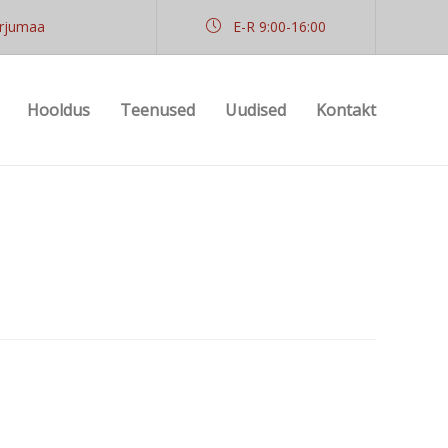
arjumaa
E-R 9:00-16:00
Hooldus
Teenused
Uudised
Kontakt