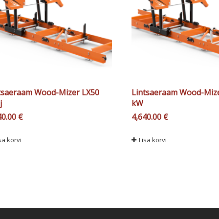
tsaeraam Wood-Mizer LX50
Lintsaeraam Wood-Mize
j
kW
40.00
€
4,640.00
€
sa korvi
Lisa korvi