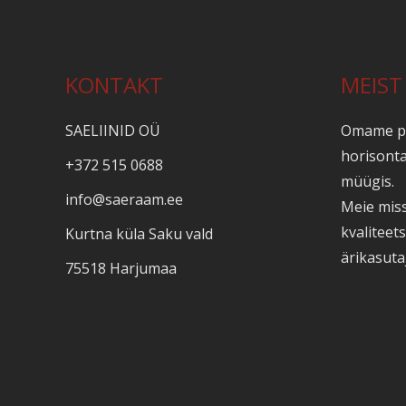
KONTAKT
MEIST
SAELIINID OÜ
Omame pi
horisonta
+372 515 0688
müügis.
info@saeraam.ee
Meie mis
kvaliteet
Kurtna küla Saku vald
ärikasutaj
75518 Harjumaa