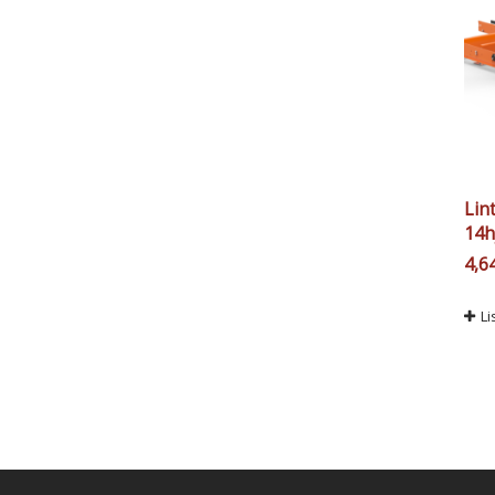
Lin
14h
4,6
Li