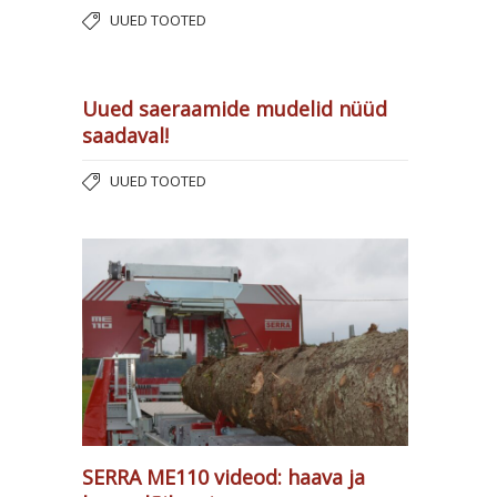
UUED TOOTED
Uued saeraamide mudelid nüüd
saadaval!
UUED TOOTED
SERRA ME110 videod: haava ja