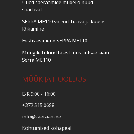
Uued saeraamide mudelid nüüd
saadaval!
SERRA ME110 videod: haava ja kuuse
lõikamine
Eestis esimene SERRA ME110
Müügile tulnud täiesti uus lintsaeraam
Serra ME110
MÜÜK JA HOOLDUS
E-R 9:00 - 16:00
+372 515 0688
info@saeraam.ee
Kohtumised kohapeal