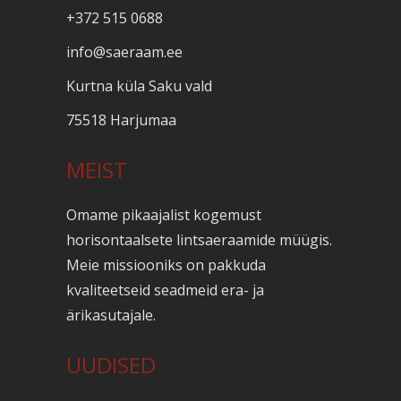
+372 515 0688
info@saeraam.ee
Kurtna küla Saku vald
75518 Harjumaa
MEIST
Omame pikaajalist kogemust
horisontaalsete lintsaeraamide müügis.
Meie missiooniks on pakkuda
kvaliteetseid seadmeid era- ja
ärikasutajale.
UUDISED