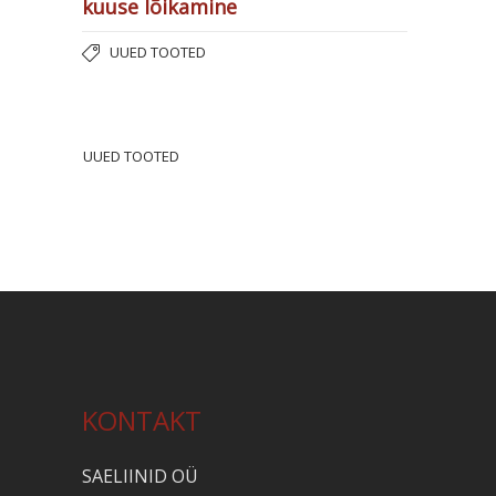
kuuse lõikamine
UUED TOOTED
UUED TOOTED
KONTAKT
SAELIINID OÜ