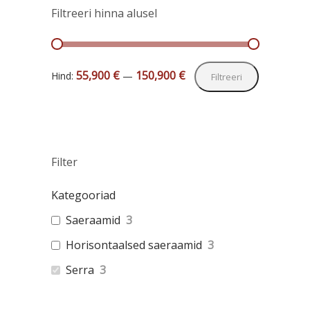
Filtreeri hinna alusel
Minimaalne
Maksimaal
55,900 €
150,900 €
Hind:
—
Filtreeri
hind
hind
Filter
Kategooriad
Saeraamid
3
Horisontaalsed saeraamid
3
Serra
3