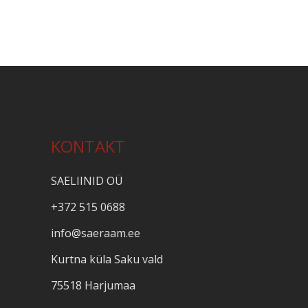
KONTAKT
SAELIINID OÜ
+372 515 0688
info@saeraam.ee
Kurtna küla Saku vald
75518 Harjumaa