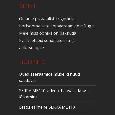
MEIST
Omame pikaajalist kogemust
horisontaalsete lintsaeraamide müügis.
Meie missiooniks on pakkuda
kvaliteetseid seadmeid era- ja
ärikasutajale.
UUDISED
Uued saeraamide mudelid nüüd
saadaval!
SERRA ME110 videod: haava ja kuuse
lõikamine
Eestis esimene SERRA ME110