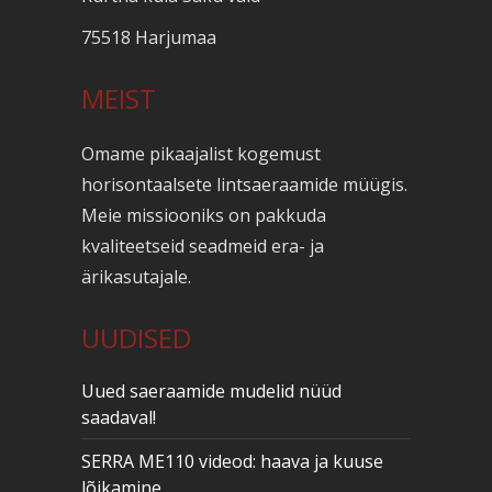
75518 Harjumaa
MEIST
Omame pikaajalist kogemust
horisontaalsete lintsaeraamide müügis.
Meie missiooniks on pakkuda
kvaliteetseid seadmeid era- ja
ärikasutajale.
UUDISED
Uued saeraamide mudelid nüüd
saadaval!
SERRA ME110 videod: haava ja kuuse
lõikamine