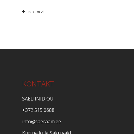
Lisa korvi
KONTAKT
SAELIINID OÜ
+372 515 0688
info@saeraam.ee
Kurtna küla Saku vald