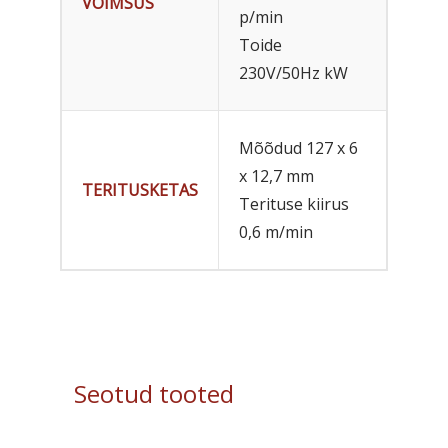
VÕIMSUS
p/min
Toide
230V/50Hz kW
Mõõdud 127 x 6
x 12,7 mm
TERITUSKETAS
Terituse kiirus
0,6 m/min
Seotud tooted